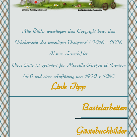
Alle Bilder unterliegen dem Copyright bzw. dem
Urheberrecht des jeweiligen Designers! /
2016 -
2026
Karins Poserbilder
Diese Seite ist optimiert für Morzilla Firefox ab Version
45.0 und einer Auflösung von 1920 x 1080
Link Tipp
Bastelarbeiten
Gästebuchbilder